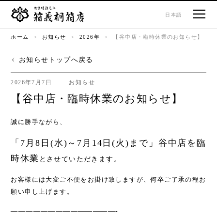
ホーム
日本語
ホーム
お知らせ
2026年
【谷中店・臨時休業のお知らせ】
桐箱について
お知らせトップへ戻る
製品紹介
2026年7月7日
お知らせ
【谷中店・臨時休業のお知らせ】
会社案内
誠に勝手ながら、
お知らせ
「7月8日(水)～7月14日(火)まで」谷中店を臨
ネットショップ
時休業
とさせていただきます。
お客様には大変ご不便をお掛け致しますが、何卒ご了承の程お
よくあるご質問
願い申し上げます。
——————————————-
お問い合せ